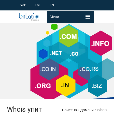
ЋИР
LAT
EN
Мени
Whois упит
Почетна
/
Домени
/
Whois